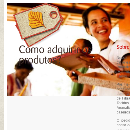
Nesse s
de arte
Produ
´Habilid
Kairós.
Por meio
conhece
desenvo
de Fibr
Tecido
Aromátic
caseiro
O pedid
nossa e
o compr