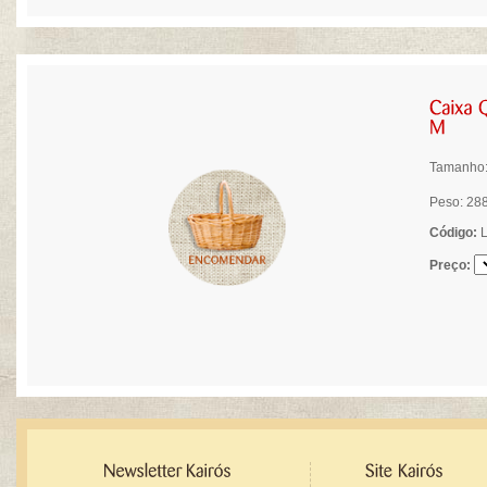
Tamanho: 
Peso: 28
Código:
L
Preço: