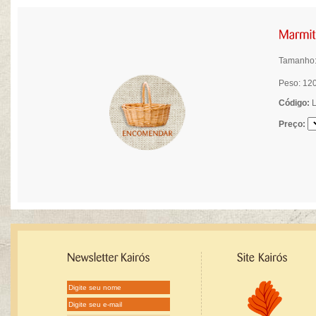
Tamanho:
Peso: 12
Código:
L
Preço: