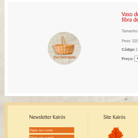
Tamanho: 
Peso: 32
Código:
L
Preço: